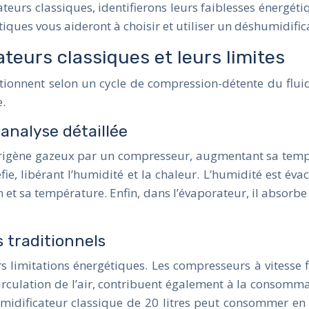
urs classiques, identifierons leurs faiblesses énergéti
ratiques vous aideront à choisir et utiliser un déshumidi
eurs classiques et leurs limites
ionnent selon un cycle de compression-détente du fluide
.
analyse détaillée
rigène gazeux par un compresseur, augmentant sa tempéra
uéfie, libérant l’humidité et la chaleur. L’humidité est é
n et sa température. Enfin, dans l’évaporateur, il absor
 traditionnels
rs limitations énergétiques. Les compresseurs à vites
circulation de l’air, contribuent également à la consomma
humidificateur classique de 20 litres peut consommer